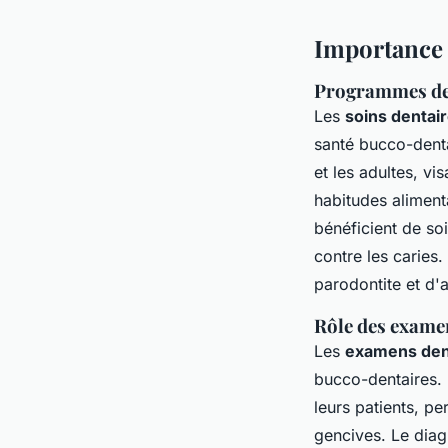
Importance 
Programmes de p
Les
soins dentai
santé bucco-dent
et les adultes, v
habitudes aliment
bénéficient de so
contre les caries
parodontite et d'a
Rôle des examen
Les
examens dent
bucco-dentaires. L
leurs patients, p
gencives. Le diag