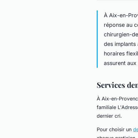
À Aix-en-Prov
réponse au cœ
chirurgien-de
des implants 
horaires flex
assurent aux 
Services de
À Aix-en-Provence,
familiale L'Adres
dernier cri.
Pour choisir un
de
chaque praticien.