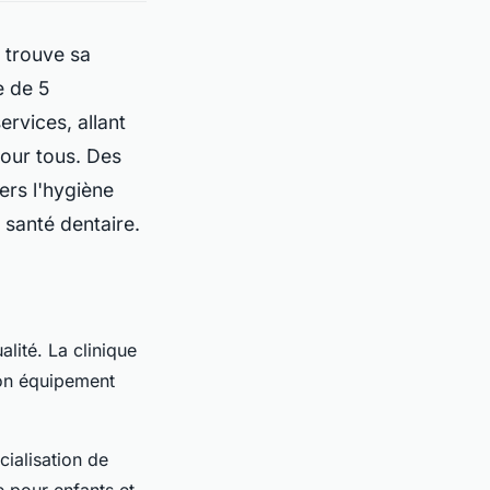
 trouve sa
e de 5
rvices, allant
pour tous. Des
ers l'hygiène
 santé dentaire.
lité. La clinique
son équipement
écialisation de
e pour enfants et