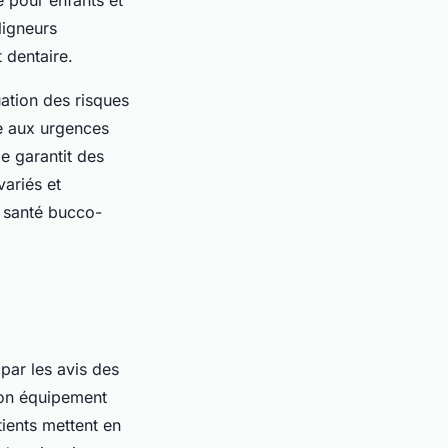
ligneurs
 dentaire.
uation des risques
re aux urgences
e garantit des
variés et
e santé bucco-
par les avis des
son équipement
tients mettent en