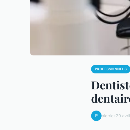
PROFESSIONNELS
Dentist
dentair
P
pierrick
20 avri