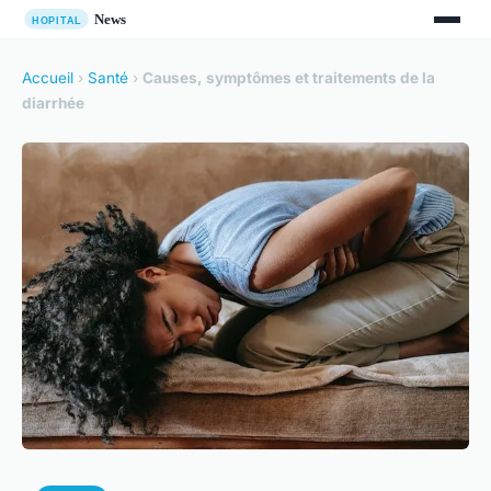
Accueil
›
Santé
›
Causes, symptômes et traitements de la
diarrhée