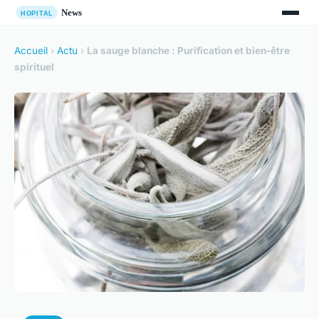
Accueil
›
Actu
›
La sauge blanche : Purification et bien-être
spirituel